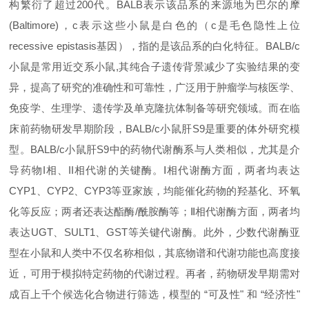
构繁衍了超过200代。BALB表示该品系的来源地为巴尔的摩
(Baltimore)，c表示这些小鼠是白色的（c是毛色隐性上位
recessive epistasis基因），指的是该品系的白化特征。BALB/c
小鼠是常用近交系小鼠,其纯合子遗传背景减少了实验结果的变
异，提高了研究的准确性和可靠性，广泛用于肿瘤学与核医学、
免疫学、生理学、遗传学及单克隆抗体制备等研究领域。而在临
床前药物研发早期阶段，BALB/c小鼠肝S9是重要的体外研究模
型。BALB/c小鼠肝S9中的药物代谢酶系与人类相似，尤其是介
导药物I相、II相代谢的关键酶。Ⅰ相代谢酶方面，两者均表达
CYP1、CYP2、CYP3等亚家族，均能催化药物的羟基化、环氧
化等反应；两者还表达酯酶/酰胺酶等；Ⅱ相代谢酶方面，两者均
表达UGT、SULT1、GST等关键代谢酶。此外，少数代谢酶亚
型在小鼠和人类中不仅名称相似，其底物谱和代谢功能也高度接
近，可用于模拟特定药物的代谢过程。再者，药物研发早期需对
成百上千个候选化合物进行筛选，模型的 “可及性" 和 “经济性"