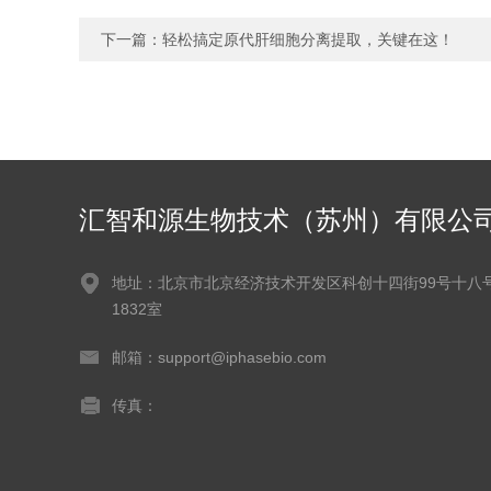
下一篇：
轻松搞定原代肝细胞分离提取，关键在这！
汇智和源生物技术（苏州）有限公
地址：北京市北京经济技术开发区科创十四街99号十八
1832室
邮箱：support@iphasebio.com
传真：