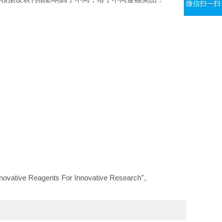
微信扫一扫
ts For Innovative Research"。