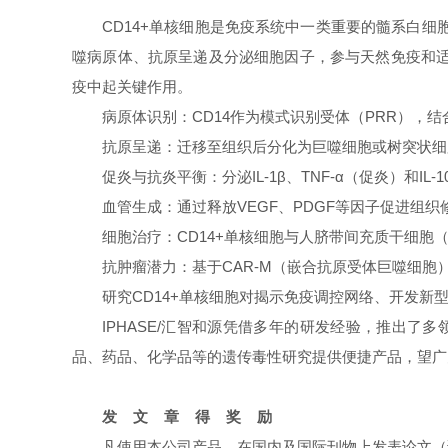
CD14+单核细胞是免疫系统中一类重要的髓系白细
噬病原体、抗原呈递及分泌细胞因子，参与天然免疫和适
疫中起关键作用。
病原体识别：CD14作为模式识别受体（PRR），结
抗原呈递：迁移至组织后分化为巨噬细胞或树突状细胞
促炎与抗炎平衡：分泌IL-1β、TNF-α（促炎）和IL
血管生成：通过释放VEGF、PDGF等因子促进组
细胞治疗：CD14+单核细胞与人脐带间充质干细胞
抗肿瘤潜力：基于CAR-M（嵌合抗原受体巨噬细胞）
研究CD14+单核细胞对揭示免疫调控网络、开发新
IPHASE/汇智和源凭借多年的研发经验，推出
品、药品、化学品等的遗传毒性研究提供便捷产品，望广
发 文 章 得 奖 励
凡使用本公司产品，在国内及国际刊物上发表论文（