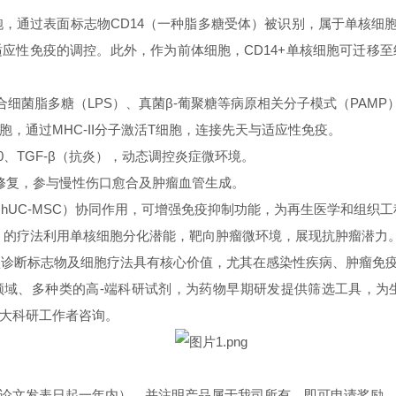
胞，通过表面标志物CD14（一种脂多糖受体）被识别，属于单核细
应性免疫的调控。此外，作为前体细胞，CD14+单核细胞可迁移
合细菌脂多糖（LPS）、真菌β-葡聚糖等病原相关分子模式（PAMP
，通过MHC-II分子激活T细胞，连接先天与适应性免疫。
-10、TGF-β（抗炎），动态调控炎症微环境。
织修复，参与慢性伤口愈合及肿瘤血管生成。
（hUC-MSC）协同作用，可增强免疫抑制功能，为再生医学和组织
的疗法利用单核细胞分化潜能，靶向肿瘤微环境，展现抗肿瘤潜力。‌‌
型诊断标志物及细胞疗法具有核心价值，尤其在感染性疾病、肿瘤免疫
了多领域、多种类的高-端科研试剂，为药物早期研发提供筛选工具，
大科研工作者咨询。
论文发表日起一年内），并注明产品属于我司所有，即可申请奖励