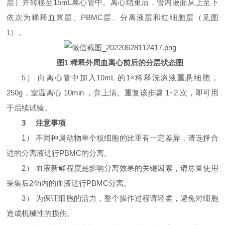
层）并转移至15mL离心管中。离心结束后，管内液面从上至下
依次为稀释血浆层、PBMC层、分离液层和红细胞层（见图
1）。
图1 稀释外周血离心前后的分层状态图
5） 向离心管中加入10mL 的1×稀释洗涤液重悬细胞，
250g，室温离心 10min ，弃上清。重复该步骤 1~2 次，即可用
于后续试验。
3 注意事项
1） 不同种属动物单个核细胞的比重有一定差异，请选择合
适的分离液进行PBMC的分离。
2） 血液新鲜程度是影响分离效果的关键因素，请尽量使用
采集后24h内的血液进行PBMC分离。
3） 为保证细胞的活力，整个操作过程请轻柔，避免对细胞
造成机械性的损伤。