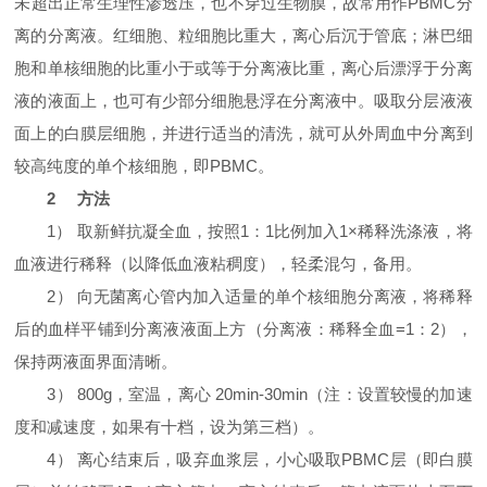
未超出正常生理性渗透压，也不穿过生物膜，故常用作PBMC分
离的分离液。红细胞、粒细胞比重大，离心后沉于管底；淋巴细
胞和单核细胞的比重小于或等于分离液比重，离心后漂浮于分离
液的液面上，也可有少部分细胞悬浮在分离液中。吸取分层液液
面上的白膜层细胞，并进行适当的清洗，就可从外周血中分离到
较高纯度的单个核细胞，即PBMC。
2 方法
1） 取新鲜抗凝全血，按照1：1比例加入1×稀释洗涤液，将
血液进行稀释（以降低血液粘稠度），轻柔混匀，备用。
2） 向无菌离心管内加入适量的单个核细胞分离液，将稀释
后的血样平铺到分离液液面上方（分离液：稀释全血=1：2），
保持两液面界面清晰。
3） 800g，室温，离心 20min-30min（注：设置较慢的加速
度和减速度，如果有十档，设为第三档）。
4） 离心结束后，吸弃血浆层，小心吸取PBMC层（即白膜